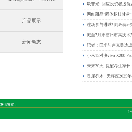
欧菲光: 回应投资者股价
网红甜品“固体杨枝甘露
产品展示
连场参与进球! 阿玛德vs
截至7月末德州市高技术产业
新闻动态
记者：国米与卢克曼达成
小米15对决vivo X200 P
未来30天, 提醒考生家长:
灵犀乔木 | 天秤座2025
友情链接：
Po